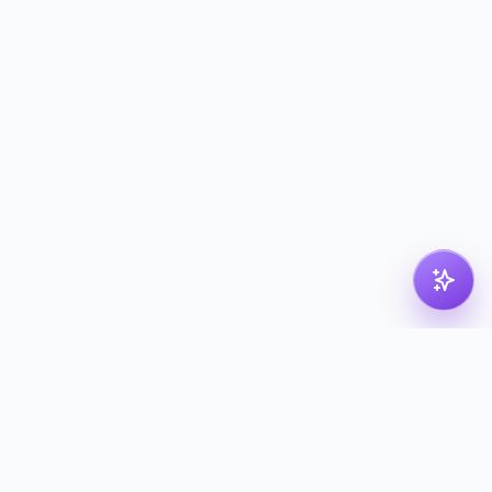
pdf
dk