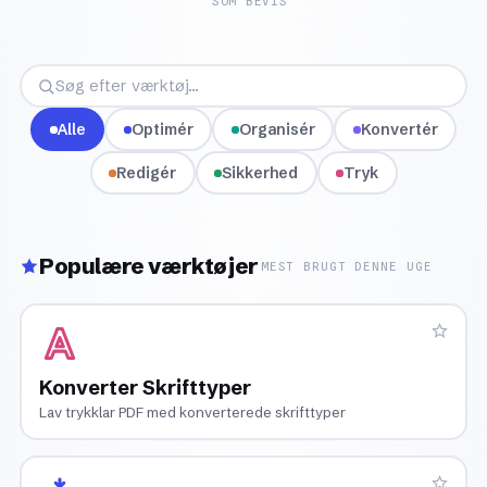
SOM BEVIS
Alle
Optimér
Organisér
Konvertér
Redigér
Sikkerhed
Tryk
Populære værktøjer
MEST BRUGT DENNE UGE
Konverter Skrifttyper
Lav trykklar PDF med konverterede skrifttyper