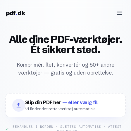
Skip to content
pdf
dk
Alle dine PDF-værktøjer.
Ét sikkert sted.
Komprimér, flet, konvertér og 50+ andre
værktøjer — gratis og uden oprettelse.
Slip din PDF her
— eller vælg fil
Vi finder det rette værktøj automatisk
BEHANDLES I NORDEN · SLETTES AUTOMATISK · ATTEST