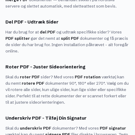
servere og slettet automatisk, med sletteattest som bevis.
Del PDF - Udtræk Sider
Har du brug for at
del PDF
og udtræk specifikke sider? Vores
PDF splitter
gør det nemt at
split PDF
dokumenter og få præcis
de sider du har brug for. Ingen installation påkrævet - alt foregår
online.
Roter PDF - Juster Sideorientering
Skal du
roter PDF
sider? Med vores
PDF rotation
værktøj kan
du nemt
rotere PDF
dokumenter 90°, 180° eller 270°. Vælg om du
vil rotere alle sider, kun ulige sider, kun lige sider eller specifikke
sider. Perfekt til at rette dokumenter der er scannet forkert eller
til at justere sideorienteringen.
Underskriv PDF - Tilføj Din Signatur
Skal du
underskriv PDF
dokumenter? Med vores
PDF signatur
værktøj kan du nemt
signere PDF
filer direkte i browseren. Tegn