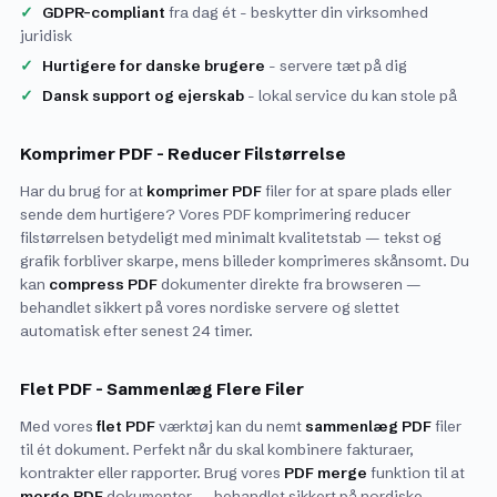
GDPR-compliant
fra dag ét - beskytter din virksomhed
juridisk
Hurtigere for danske brugere
- servere tæt på dig
Dansk support og ejerskab
- lokal service du kan stole på
Komprimer PDF - Reducer Filstørrelse
Har du brug for at
komprimer PDF
filer for at spare plads eller
sende dem hurtigere? Vores PDF komprimering reducer
filstørrelsen betydeligt med minimalt kvalitetstab — tekst og
grafik forbliver skarpe, mens billeder komprimeres skånsomt. Du
kan
compress PDF
dokumenter direkte fra browseren —
behandlet sikkert på vores nordiske servere og slettet
automatisk efter senest 24 timer.
Flet PDF - Sammenlæg Flere Filer
Med vores
flet PDF
værktøj kan du nemt
sammenlæg PDF
filer
til ét dokument. Perfekt når du skal kombinere fakturaer,
kontrakter eller rapporter. Brug vores
PDF merge
funktion til at
merge PDF
dokumenter — behandlet sikkert på nordiske