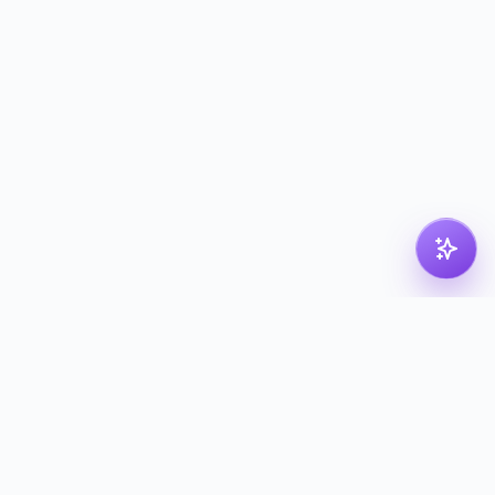
pdf
dk