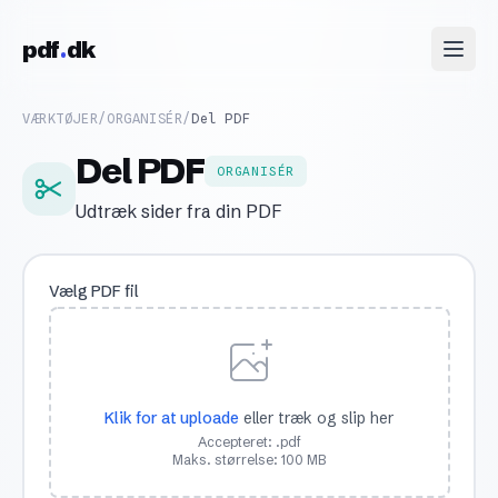
Skip to content
pdf
dk
VÆRKTØJER
/
ORGANISÉR
/
Del PDF
Del PDF
ORGANISÉR
Udtræk sider fra din PDF
Vælg PDF fil
Klik for at uploade
eller træk og slip her
Accepteret: .pdf
Maks. størrelse: 100 MB