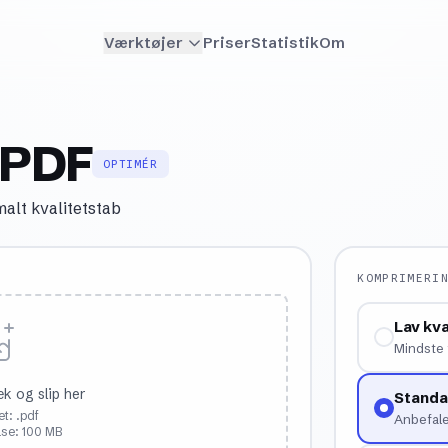
Værktøjer
Priser
Statistik
Om
 PDF
OPTIMÉR
alt kvalitetstab
KOMPRIMERI
Lav kva
Mindste 
æk og slip her
Standa
t: .pdf
Anbefale
lse: 100 MB