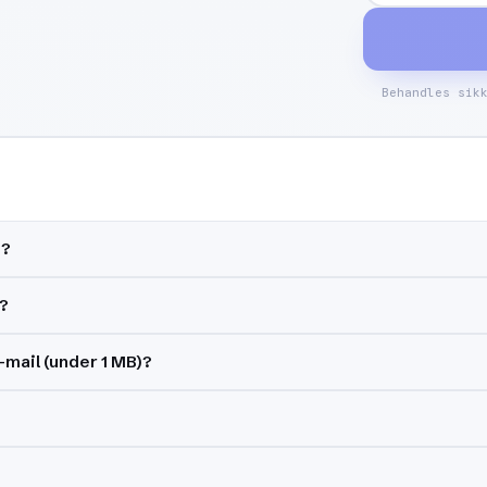
Behandles sik
F?
?
-mail (under 1 MB)?