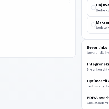
Høj kva
Bedre kv
Maksim
Bedste k
Bevar links
Bevarer alle h
Integrer sk
Sikrer korrekt 
Optimer til
Fast visning i 
PDF/A over
Arkivstandard 