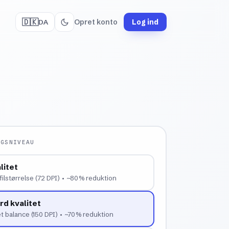
🇩🇰
Opret konto
Log ind
DA
NGSNIVEAU
litet
filstørrelse (72 DPI) • ~80% reduktion
rd kvalitet
t balance (150 DPI) • ~70% reduktion