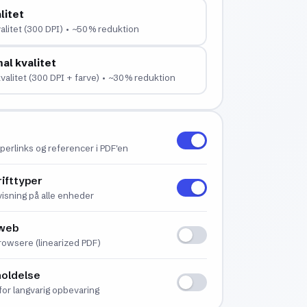
litet
alitet (300 DPI) • ~50% reduktion
al kvalitet
valitet (300 DPI + farve) • ~30% reduktion
yperlinks og referencer i PDF'en
rifttyper
visning på alle enheder
 web
browsere (linearized PDF)
holdelse
for langvarig opbevaring