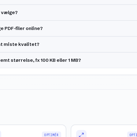
g vælge?
e PDF-filer online?
t miste kvalitet?
emt størrelse, fx 100 KB eller 1 MB?
OPTIMÉR
OPT