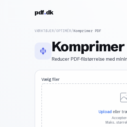
Skip to content
pdf
dk
VÆRKTØJER
/
OPTIMÉR
/
Komprimer PDF
Komprimer
Reducer PDF-filstørrelse med minim
Vælg filer
Upload
eller tr
Acceptere
Maks. større