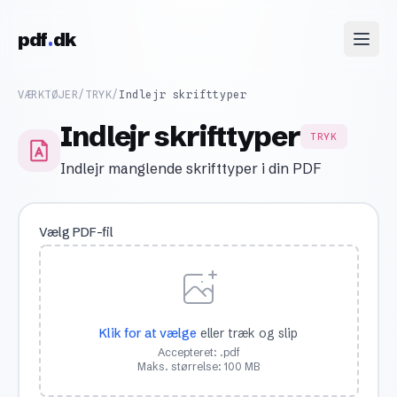
Skip to content
pdf
dk
VÆRKTØJER
/
TRYK
/
Indlejr skrifttyper
Indlejr skrifttyper
TRYK
Indlejr manglende skrifttyper i din PDF
Vælg PDF-fil
Klik for at vælge
eller træk og slip
Accepteret: .pdf
Maks. størrelse: 100 MB