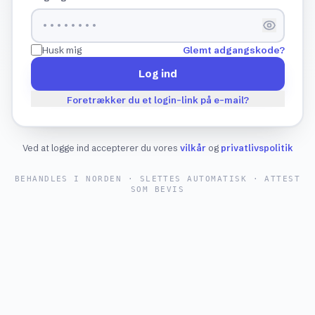
Husk mig
Glemt adgangskode?
Log ind
Foretrækker du et login-link på e-mail?
Ved at logge ind accepterer du vores
vilkår
og
privatlivspolitik
BEHANDLES I NORDEN · SLETTES AUTOMATISK · ATTEST
SOM BEVIS