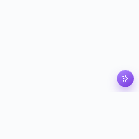
pdf
dk